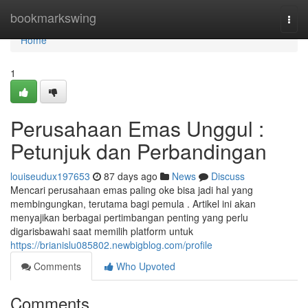
Home
bookmarkswing
Togg
navi
Home
1
Perusahaan Emas Unggul :
Petunjuk dan Perbandingan
louiseudux197653
87 days ago
News
Discuss
Mencari perusahaan emas paling oke bisa jadi hal yang
membingungkan, terutama bagi pemula . Artikel ini akan
menyajikan berbagai pertimbangan penting yang perlu
digarisbawahi saat memilih platform untuk
https://brianislu085802.newbigblog.com/profile
Comments
Who Upvoted
Comments