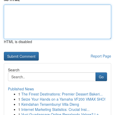
HTML is disabled
Report Page
Search
Go
Published News
1
The Finest Destinations: Premier Dessert Bakeri...
1
Seize Your Hands on a Yamaha VF200 VMAX SHO!
1
Keindahan Tersembunyi Villa Dieng
1
Internet Marketing Statistics: Crucial Insi...
1
Vuoi Guadagnare Online Regalando Valore? La