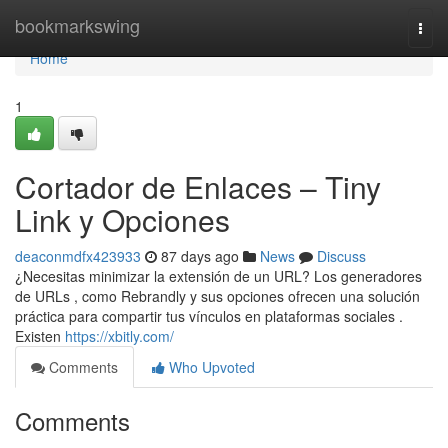
Home
bookmarkswing
Togg
navi
Home
1
Cortador de Enlaces – Tiny
Link y Opciones
deaconmdfx423933
87 days ago
News
Discuss
¿Necesitas minimizar la extensión de un URL? Los generadores
de URLs , como Rebrandly y sus opciones ofrecen una solución
práctica para compartir tus vínculos en plataformas sociales .
Existen
https://xbitly.com/
Comments
Who Upvoted
Comments