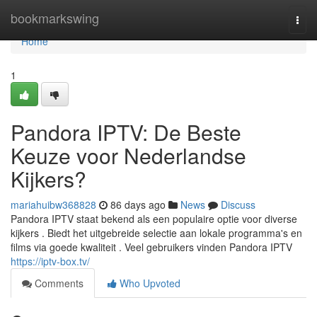
Home
bookmarkswing
Togg
navi
Home
1
Pandora IPTV: De Beste
Keuze voor Nederlandse
Kijkers?
mariahuibw368828
86 days ago
News
Discuss
Pandora IPTV staat bekend als een populaire optie voor diverse
kijkers . Biedt het uitgebreide selectie aan lokale programma's en
films via goede kwaliteit . Veel gebruikers vinden Pandora IPTV
https://iptv-box.tv/
Comments
Who Upvoted