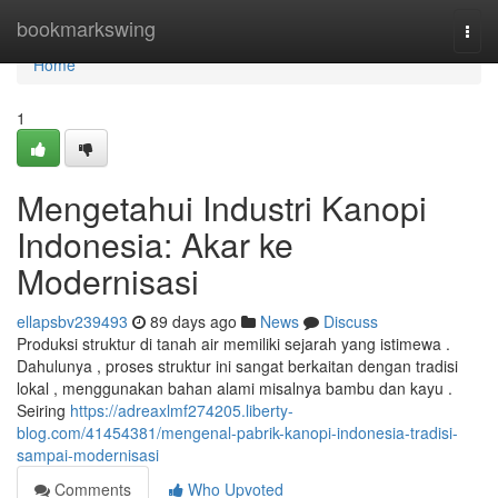
Home
bookmarkswing
Togg
navi
Home
1
Mengetahui Industri Kanopi
Indonesia: Akar ke
Modernisasi
ellapsbv239493
89 days ago
News
Discuss
Produksi struktur di tanah air memiliki sejarah yang istimewa .
Dahulunya , proses struktur ini sangat berkaitan dengan tradisi
lokal , menggunakan bahan alami misalnya bambu dan kayu .
Seiring
https://adreaxlmf274205.liberty-
blog.com/41454381/mengenal-pabrik-kanopi-indonesia-tradisi-
sampai-modernisasi
Comments
Who Upvoted