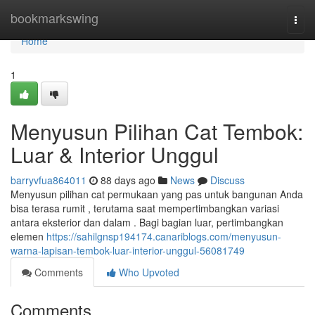
Home
bookmarkswing
Togg
navi
Home
1
Menyusun Pilihan Cat Tembok:
Luar & Interior Unggul
barryvfua864011
88 days ago
News
Discuss
Menyusun pilihan cat permukaan yang pas untuk bangunan Anda
bisa terasa rumit , terutama saat mempertimbangkan variasi
antara eksterior dan dalam . Bagi bagian luar, pertimbangkan
elemen
https://sahilgnsp194174.canariblogs.com/menyusun-
warna-lapisan-tembok-luar-interior-unggul-56081749
Comments
Who Upvoted
Comments