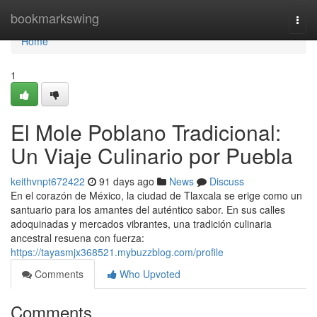
Home
bookmarkswing
Togg
navi
Home
1
El Mole Poblano Tradicional:
Un Viaje Culinario por Puebla
keithvnpt672422
91 days ago
News
Discuss
En el corazón de México, la ciudad de Tlaxcala se erige como un
santuario para los amantes del auténtico sabor. En sus calles
adoquinadas y mercados vibrantes, una tradición culinaria
ancestral resuena con fuerza:
https://tayasmjx368521.mybuzzblog.com/profile
Comments
Who Upvoted
Comments