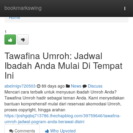
Home
bookmarkswing
Togg
navi
Home
1
Tawafina Umroh: Jadwal
Ibadah Anda Mulai Di Tempat
Ini
abelmigv720503
89 days ago
News
Discuss
Mencari cara terbaik untuk menyusun ibadah Umroh Anda?
Tawafina Umroh hadir sebagai teman Anda. Kami menyediakan
bantuan komprehensif mulai dari reservasi akomodasi Umroh,
proses copyright, hingga arahan
https://joshgqbq713786.thechapblog.com/39759646/tawafina-
umroh-jadwal-pogram-anda-berawal-disini
Comments
Who Upvoted