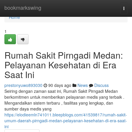
Home
bookmarkswing
Togg
navi
Home
1
Rumah Sakit Pirngadi Medan:
Pelayanan Kesehatan di Era
Saat Ini
prestonyuwo893030
90 days ago
News
Discuss
Seiring dengan zaman saat ini, Rumah Sakit Pirngadi Medan
berkomitmen untuk memberikan pelayanan medis yang terbaik .
Mengandalkan sistem terbaru , fasilitas yang lengkap, dan
sumber daya medis yang
https://elodieemln741011.bleepblogs.com/41539817/rumah-sakit-
umum-daerah-pirngadi-medan-pelayanan-kesehatan-di-era-saat-
ini