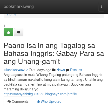
Home
bookmarkswing
Togg
navi
Home
1
Paano Isalin ang Tagalog sa
Bahasa Inggris: Gabay Para sa
ang Unang-gamit
luluceke240412
89 days ago
News
Discuss
Ang pagsasalin mula Wikang Tagalog patungong Bahasa Inggris
ay hindi naman nakakalito kung alam ka ng tamang . Unahin ang
pagkilala sa mga termino at mga pahayag . Subukan ang
maraming diksyunaryo
https://mariyahbtkg301356.blogpayz.com/profile
Comments
Who Upvoted