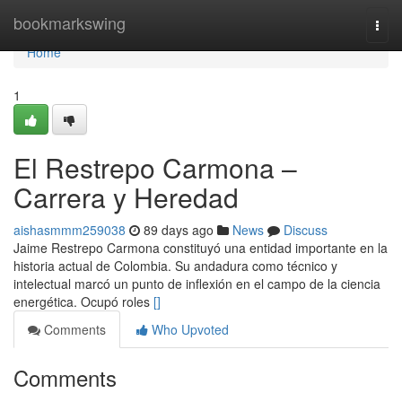
Home
bookmarkswing
Togg
navi
Home
1
El Restrepo Carmona –
Carrera y Heredad
aishasmmm259038
89 days ago
News
Discuss
Jaime Restrepo Carmona constituyó una entidad importante en la
historia actual de Colombia. Su andadura como técnico y
intelectual marcó un punto de inflexión en el campo de la ciencia
energética. Ocupó roles
[]
Comments
Who Upvoted
Comments