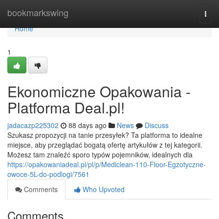
Home
bookmarkswing
Togg
navi
Home
1
Ekonomiczne Opakowania -
Platforma Deal.pl!
jadacazp225302
88 days ago
News
Discuss
Szukasz propozycji na tanie przesyłek? Ta platforma to idealne
miejsce, aby przeglądać bogatą ofertę artykułów z tej kategorii.
Możesz tam znaleźć sporo typów pojemników, idealnych dla
https://opakowaniadeal.pl/pl/p/Mediclean-110-Floor-Egzotyczne-
owoce-5L-do-podlogi/7561
Comments
Who Upvoted
Comments