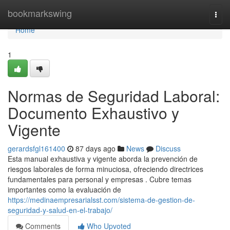
Home
bookmarkswing
Togg
navi
Home
1
Normas de Seguridad Laboral:
Documento Exhaustivo y
Vigente
gerardsfgl161400
87 days ago
News
Discuss
Esta manual exhaustiva y vigente aborda la prevención de
riesgos laborales de forma minuciosa, ofreciendo directrices
fundamentales para personal y empresas . Cubre temas
importantes como la evaluación de
https://medinaempresarialsst.com/sistema-de-gestion-de-
seguridad-y-salud-en-el-trabajo/
Comments
Who Upvoted