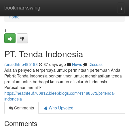
Home
bookmarkswing
Togg
navi
Home
1
PT. Tenda Indonesia
ronaldhtnp495193
87 days ago
News
Discuss
Adalah penyedia terpercaya untuk permintaan pertemuan Anda,
Pabrik Tenda Indonesia berkomitmen untuk menghasilkan tenda
premium untuk berbagai konsumen di seluruh Indonesia .
Perusahaan memiliki
https://heathfeuf700812.bleepblogs.com/41468573/pt-tenda-
indonesia
Comments
Who Upvoted
Comments