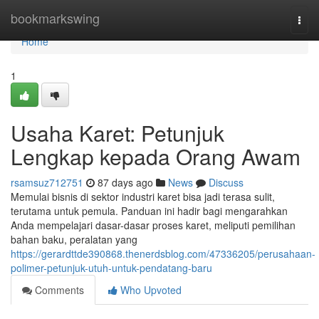
Home
bookmarkswing
Togg
navi
Home
1
Usaha Karet: Petunjuk
Lengkap kepada Orang Awam
rsamsuz712751
87 days ago
News
Discuss
Memulai bisnis di sektor industri karet bisa jadi terasa sulit,
terutama untuk pemula. Panduan ini hadir bagi mengarahkan
Anda mempelajari dasar-dasar proses karet, meliputi pemilihan
bahan baku, peralatan yang
https://gerardttde390868.thenerdsblog.com/47336205/perusahaan-
polimer-petunjuk-utuh-untuk-pendatang-baru
Comments
Who Upvoted