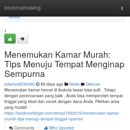
Home
bookmarkswing
Togg
navi
Home
1
Menemukan Kamar Murah:
Tips Menuju Tempat Menginap
Sempurna
adamxall234366
89 days ago
News
Discuss
Menemukan kamar hemat di ibukota besar bisa sulit . Tetapi,
dengan perencanaan yang baik , Anda bisa memperoleh tempat
tinggal yang ideal dan cocok dengan dana Anda. Pikirkan area
yang mudah
https://bookmarklogin.com/story21592516/menemukan-kamar-
murah-tips-menuju-tempat-tinggal-nyaman
Comments
Who Upvoted