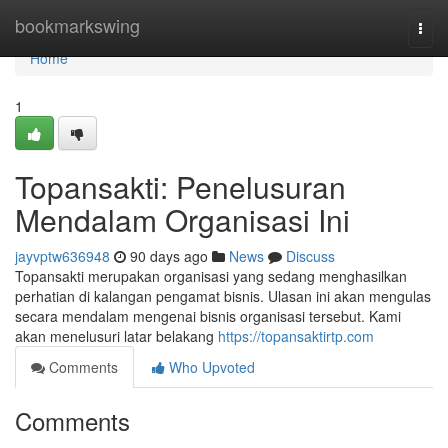
Home
bookmarkswing
Togg
navi
Home
1
Topansakti: Penelusuran
Mendalam Organisasi Ini
jayvptw636948
90 days ago
News
Discuss
Topansakti merupakan organisasi yang sedang menghasilkan
perhatian di kalangan pengamat bisnis. Ulasan ini akan mengulas
secara mendalam mengenai bisnis organisasi tersebut. Kami
akan menelusuri latar belakang
https://topansaktirtp.com
Comments
Who Upvoted
Comments