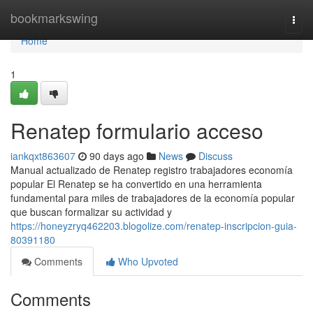
Home
bookmarkswing
Togg
navi
Home
1
Renatep formulario acceso
iankqxt863607
90 days ago
News
Discuss
Manual actualizado de Renatep registro trabajadores economía
popular El Renatep se ha convertido en una herramienta
fundamental para miles de trabajadores de la economía popular
que buscan formalizar su actividad y
https://honeyzryq462203.blogolize.com/renatep-inscripcion-guia-
80391180
Comments
Who Upvoted
Comments