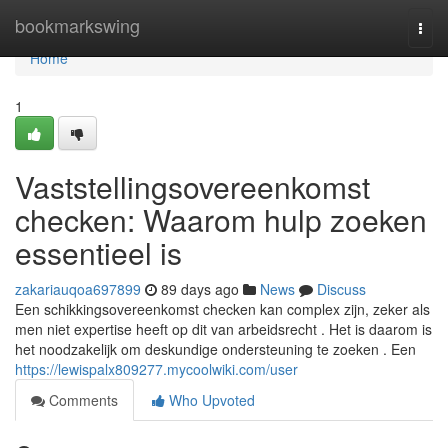
Home
bookmarkswing
Togg
navi
Home
1
Vaststellingsovereenkomst
checken: Waarom hulp zoeken
essentieel is
zakariauqoa697899
89 days ago
News
Discuss
Een schikkingsovereenkomst checken kan complex zijn, zeker als
men niet expertise heeft op dit van arbeidsrecht . Het is daarom is
het noodzakelijk om deskundige ondersteuning te zoeken . Een
https://lewispalx809277.mycoolwiki.com/user
Comments
Who Upvoted