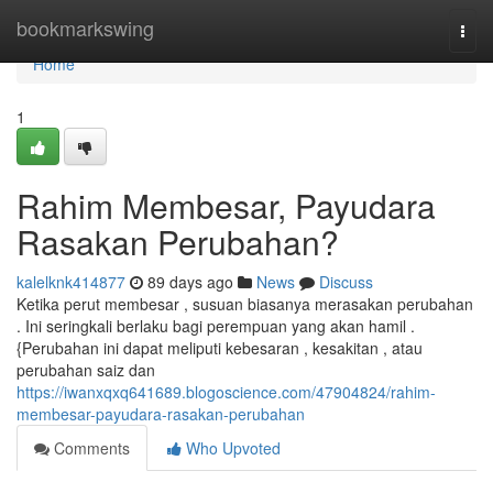
Home
bookmarkswing
Togg
navi
Home
1
Rahim Membesar, Payudara
Rasakan Perubahan?
kalelknk414877
89 days ago
News
Discuss
Ketika perut membesar , susuan biasanya merasakan perubahan
. Ini seringkali berlaku bagi perempuan yang akan hamil .
{Perubahan ini dapat meliputi kebesaran , kesakitan , atau
perubahan saiz dan
https://iwanxqxq641689.blogoscience.com/47904824/rahim-
membesar-payudara-rasakan-perubahan
Comments
Who Upvoted