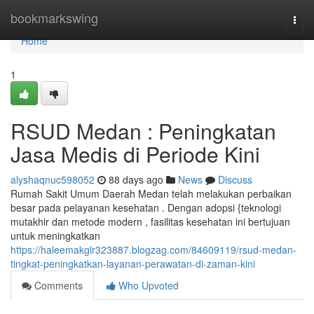
Home
bookmarkswing
Togg
navi
Home
1
RSUD Medan : Peningkatan
Jasa Medis di Periode Kini
alyshaqnuc598052
88 days ago
News
Discuss
Rumah Sakit Umum Daerah Medan telah melakukan perbaikan
besar pada pelayanan kesehatan . Dengan adopsi {teknologi
mutakhir dan metode modern , fasilitas kesehatan ini bertujuan
untuk meningkatkan
https://haleemakglr323887.blogzag.com/84609119/rsud-medan-
tingkat-peningkatkan-layanan-perawatan-di-zaman-kini
Comments
Who Upvoted