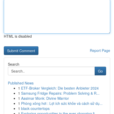
HTML is disabled
Report Page
Search
Go
Published News
1
ETF-Broker Vergleich: Die besten Anbieter 2024
1
Samsung Fridge Repairs: Problem Solving & R...
1
Aasimar Monk: Divine Warrior
1
Phòng xông hơi : Lợi ích sức khỏe và cách sử dụ...
1
black countertops
1
Exploring opportunities in the ever-changing fi...