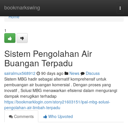
Home
bookmarkswing
Togg
navi
Home
1
Sistem Pengolahan Air
Buangan Terpadu
sairalmux568912
90 days ago
News
Discuss
Sistem MBG hadir sebagai alternatif komprehensif untuk
pembuangan air buangan komersial . Dengan proses yang
inovatif , Solusi MBG menawarkan efisiensi dalam mengurangi
dampak merugikan terhadap
https://bookmarklogin.com/story21603151/ipal-mbg-solusi-
pengolahan-air-limbah-terpadu
Comments
Who Upvoted