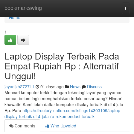
Home
bookmarkswing
Togg
navi
Home
1
Laptop Display Terbaik Pada
Empat Rupiah Rp : Alternatif
Unggul!
jayadjzh272711
91 days ago
News
Discuss
Mencari komputer terkini dengan teknologi layar yang nyaman
namun belum ingin menghabiskan terlalu besar uang? Hindari
khawatir! Kami telah daftar komputer display terbaik di di 4 juta
Rp. Para
https://directory-nation.com/listings14303109/laptop-
display-terbaik-di-4-juta-rp-rekomendasi-terbaik
Comments
Who Upvoted