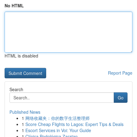
No HTML
HTML is disabled
Report Page
Search
Go
Published News
1
网络收藏夹：你的数字生活整理师
1
Score Cheap Flights to Lagos: Expert Tips & Deals
1
Escort Services in Voi: Your Guide
1
Clínica Podológica Zaratan