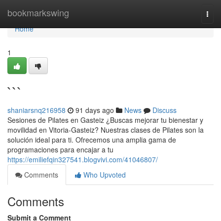
Home
bookmarkswing
Togg
navi
Home
1
```
shaniarsnq216958
91 days ago
News
Discuss
Sesiones de Pilates en Gasteiz ¿Buscas mejorar tu bienestar y
movilidad en Vitoria-Gasteiz? Nuestras clases de Pilates son la
solución ideal para ti. Ofrecemos una amplia gama de
programaciones para encajar a tu
https://emiliefqin327541.blogvivi.com/41046807/
Comments
Who Upvoted
Comments
Submit a Comment