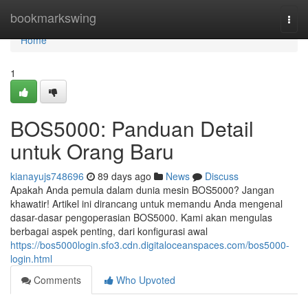
Home
bookmarkswing
Togg
navi
Home
1
BOS5000: Panduan Detail
untuk Orang Baru
kianayujs748696
89 days ago
News
Discuss
Apakah Anda pemula dalam dunia mesin BOS5000? Jangan
khawatir! Artikel ini dirancang untuk memandu Anda mengenal
dasar-dasar pengoperasian BOS5000. Kami akan mengulas
berbagai aspek penting, dari konfigurasi awal
https://bos5000login.sfo3.cdn.digitaloceanspaces.com/bos5000-
login.html
Comments
Who Upvoted