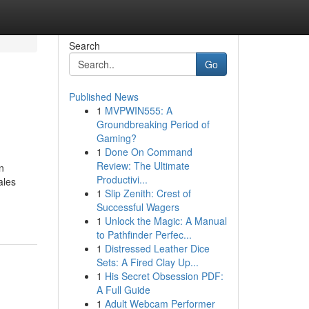
Search
Go
Published News
1
MVPWIN555: A
Groundbreaking Period of
Gaming?
1
Done On Command
Review: The Ultimate
n
Productivi...
ales
1
Slip Zenith: Crest of
Successful Wagers
1
Unlock the Magic: A Manual
to Pathfinder Perfec...
1
Distressed Leather Dice
Sets: A Fired Clay Up...
1
His Secret Obsession PDF:
A Full Guide
1
Adult Webcam Performer