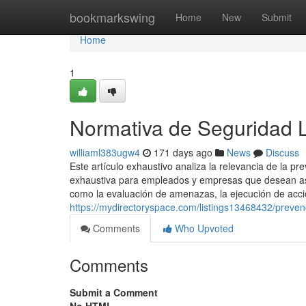
Home
bookmarkswing
Home
New
Submit
Home
1
Normativa de Seguridad 
williaml383ugw4
171 days ago
News
Discuss
Este artículo exhaustivo analiza la relevancia de la p
exhaustiva para empleados y empresas que desean as
como la evaluación de amenazas, la ejecución de accione
https://mydirectoryspace.com/listings13468432/prev
Comments
Who Upvoted
Comments
Submit a Comment