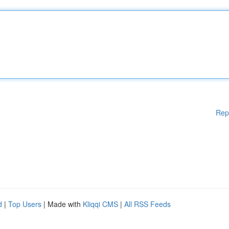
Rep
d
|
Top Users
| Made with
Kliqqi CMS
|
All RSS Feeds