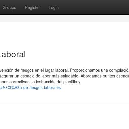
Groups
Register
Login
Laboral
revención de riesgos en el lugar laboral. Proporcionamos una compilació
egurar un espacio de labor más saludable. Abordamos puntos esenci
s correctivas, la instrucción del plantilla y
enci%C3%B3n-de-riesgos-laborales