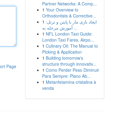
Partner Networks: A Comp...
1
Your Overview to
Orthodontists & Corrective...
1
ایجاد بازی مار با پایتن و ترتل:
آموزش مرحله به ...
1
NFL London Taxi Guide:
London Taxi Fares, Airpo...
1
Culinary Oil: The Manual to
Picking & Application
1
Building tomorrow's
structure through innovativ...
ort Page
1
Como Perder Peso Diminuir
Para Sempre: Plano Ab...
1
Metanfetamina cristalina à
venda