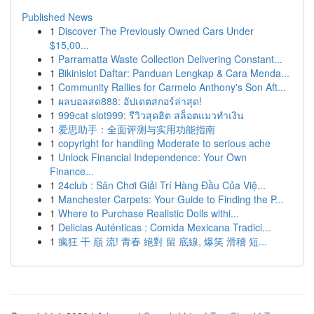
Published News
1
Discover The Previously Owned Cars Under
$15,00...
1
Parramatta Waste Collection Delivering Constant...
1
Bikinislot Daftar: Panduan Lengkap & Cara Menda...
1
Community Rallies for Carmelo Anthony's Son Aft...
1
ผลบอลสด888: อัปเดตสกอร์ล่าสุด!
1
999cat slot999: รีวิวสุดฮิต สล็อตแมวทำเงิน
1
爱思助手：全面评测与实用功能指南
1
copyright for handling Moderate to serious ache
1
Unlock Financial Independence: Your Own
Finance...
1
24club : Sân Chơi Giải Trí Hàng Đầu Của Việ...
1
Manchester Carpets: Your Guide to Finding the P...
1
Where to Purchase Realistic Dolls withi...
1
Delicias Auténticas : Comida Mexicana Tradici...
1
瘋狂 干 巔 流! 青春 絕對 留 底線, 爆笑 滑稽 短...