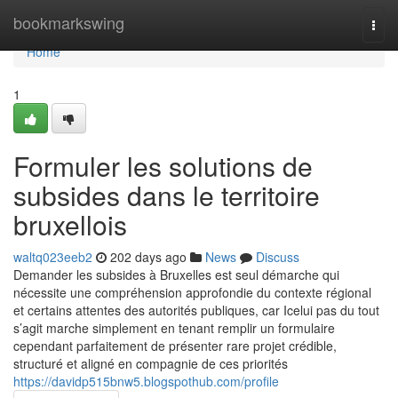
Home
bookmarkswing
Togg
navi
Home
1
Formuler les solutions de
subsides dans le territoire
bruxellois
waltq023eeb2
202 days ago
News
Discuss
Demander les subsides à Bruxelles est seul démarche qui
nécessite une compréhension approfondie du contexte régional
et certains attentes des autorités publiques, car Icelui pas du tout
s’agit marche simplement en tenant remplir un formulaire
cependant parfaitement de présenter rare projet crédible,
structuré et aligné en compagnie de ces priorités
https://davidp515bnw5.blogspothub.com/profile