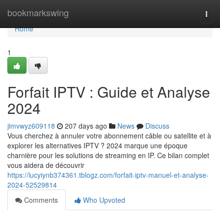
Home
bookmarkswing
Togg
navi
Home
1
Forfait IPTV : Guide et Analyse
2024
jimvwyz609118
207 days ago
News
Discuss
Vous cherchez à annuler votre abonnement câble ou satellite et à
explorer les alternatives IPTV ? 2024 marque une époque
charnière pour les solutions de streaming en IP. Ce bilan complet
vous aidera de découvrir
https://lucyiynb374361.tblogz.com/forfait-iptv-manuel-et-analyse-
2024-52529814
Comments
Who Upvoted