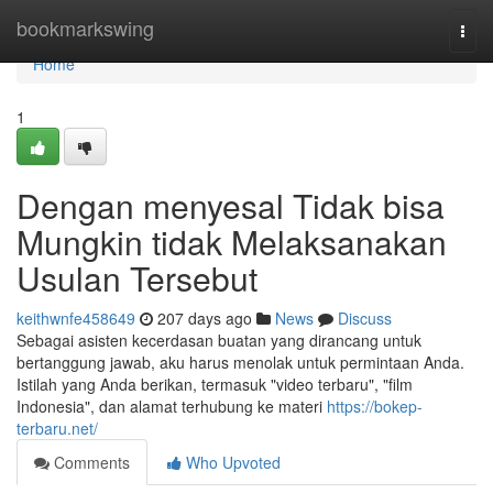
Home
bookmarkswing
Togg
navi
Home
1
Dengan menyesal Tidak bisa
Mungkin tidak Melaksanakan
Usulan Tersebut
keithwnfe458649
207 days ago
News
Discuss
Sebagai asisten kecerdasan buatan yang dirancang untuk
bertanggung jawab, aku harus menolak untuk permintaan Anda.
Istilah yang Anda berikan, termasuk "video terbaru", "film
Indonesia", dan alamat terhubung ke materi
https://bokep-
terbaru.net/
Comments
Who Upvoted