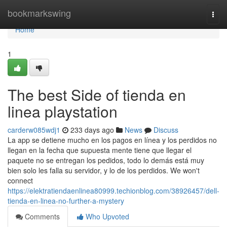
Home
bookmarkswing
Togg
navi
Home
1
The best Side of tienda en
linea playstation
carderw085wdj1
233 days ago
News
Discuss
La app se detiene mucho en los pagos en línea y los perdidos no
llegan en la fecha que supuesta mente tiene que llegar el
paquete no se entregan los pedidos, todo lo demás está muy
bien solo les falla su servidor, y lo de los perdidos. We won't
connect
https://elektratiendaenlinea80999.techionblog.com/38926457/dell-
tienda-en-linea-no-further-a-mystery
Comments
Who Upvoted