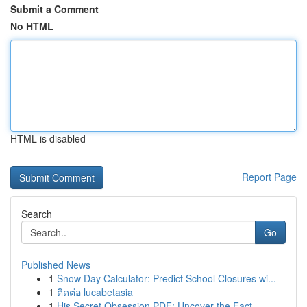
Submit a Comment
No HTML
HTML is disabled
Report Page
Search
Go
Published News
1
Snow Day Calculator: Predict School Closures wi...
1
ติดต่อ lucabetasia
1
His Secret Obsession PDF: Uncover the Fact