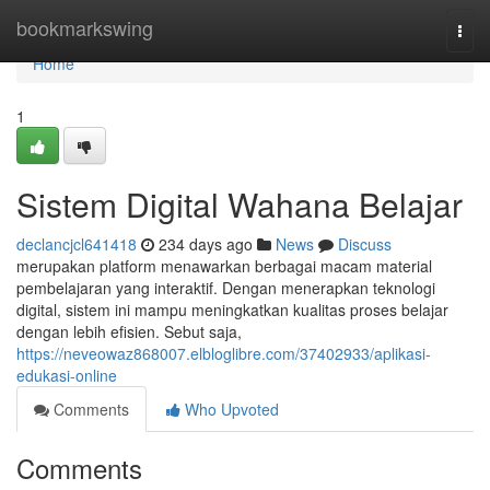
Home
bookmarkswing
Togg
navi
Home
1
Sistem Digital Wahana Belajar
declancjcl641418
234 days ago
News
Discuss
merupakan platform menawarkan berbagai macam material
pembelajaran yang interaktif. Dengan menerapkan teknologi
digital, sistem ini mampu meningkatkan kualitas proses belajar
dengan lebih efisien. Sebut saja,
https://neveowaz868007.elbloglibre.com/37402933/aplikasi-
edukasi-online
Comments
Who Upvoted
Comments