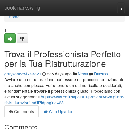
Home
bookmarkswing
Togg
navi
Home
1
Trova il Professionista Perfetto
per la Tua Ristrutturazione
graysonecwf743829
235 days ago
News
Discuss
Avviare una ristrutturazione può essere un processo emozionante
ma anche complesso. Per ottenere un ottimo risultato desiderati,
è fondamentale trovare il professionista giusto. Procediamo con
alcuni suggerimenti
https://www.ediliziapoint.it/preventivo-migliore-
ristrutturazioni-edili?idpagina=28
Comments
Who Upvoted
Comments