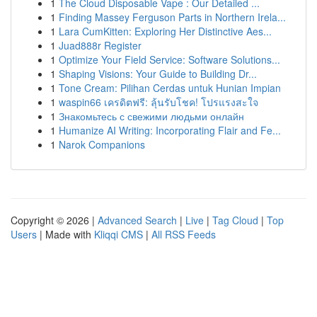
1
The Cloud Disposable Vape : Our Detailed ...
1
Finding Massey Ferguson Parts in Northern Irela...
1
Lara CumKitten: Exploring Her Distinctive Aes...
1
Juad888r Register
1
Optimize Your Field Service: Software Solutions...
1
Shaping Visions: Your Guide to Building Dr...
1
Tone Cream: Pilihan Cerdas untuk Hunian Impian
1
waspin66 เครดิตฟรี: ลุ้นรับโชค! โปรแรงสะใจ
1
Знакомьтесь с свежими людьми онлайн
1
Humanize AI Writing: Incorporating Flair and Fe...
1
Narok Companions
Copyright © 2026 |
Advanced Search
|
Live
|
Tag Cloud
|
Top
Users
| Made with
Kliqqi CMS
|
All RSS Feeds