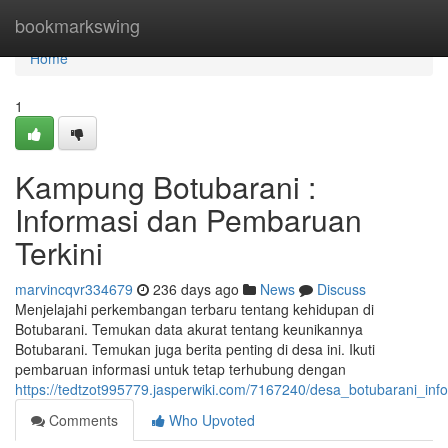
Home
bookmarkswing
Home
1
Kampung Botubarani :
Informasi dan Pembaruan
Terkini
marvincqvr334679
236 days ago
News
Discuss
Menjelajahi perkembangan terbaru tentang kehidupan di
Botubarani. Temukan data akurat tentang keunikannya
Botubarani. Temukan juga berita penting di desa ini. Ikuti
pembaruan informasi untuk tetap terhubung dengan
https://tedtzot995779.jasperwiki.com/7167240/desa_botubarani_in
Comments
Who Upvoted