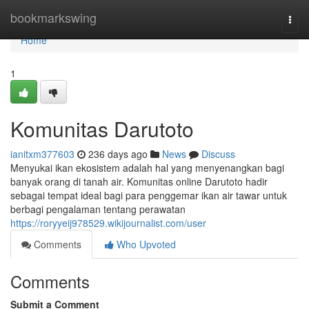
Home
bookmarkswing
Togg
navi
Home
1
Komunitas Darutoto
ianitxm377603
236 days ago
News
Discuss
Menyukai ikan ekosistem adalah hal yang menyenangkan bagi
banyak orang di tanah air. Komunitas online Darutoto hadir
sebagai tempat ideal bagi para penggemar ikan air tawar untuk
berbagi pengalaman tentang perawatan
https://roryyeij978529.wikijournalist.com/user
Comments
Who Upvoted
Comments
Submit a Comment