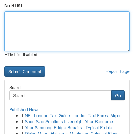
No HTML
HTML is disabled
Report Page
Search
Go
Published News
1
NFL London Taxi Guide: London Taxi Fares, Airpo...
1
Shed Slab Solutions Inverleigh: Your Resource
1
Your Samsung Fridge Repairs : Typical Proble...
1
Divine Mage: Heavenly Magic and Celestial Blood