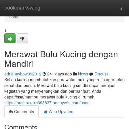
Home
bookmarkswing
Togg
navi
Home
1
Merawat Bulu Kucing dengan
Mandiri
adrianaybpw992912
241 days ago
News
Discuss
Setiap kucing membutuhkan perawatan bulu yang rutin agar tetap
sehat dan bersih. Merawat bulu kucing sendiri dapat menjadi
kegiatan yang menyenangkan dan bermanfaat. Anda
dapat/bisa/mampu merawat bulu kucing di rumah
https://bushraxaxc393837.pennywiki.com/user
Comments
Who Upvoted
Comments