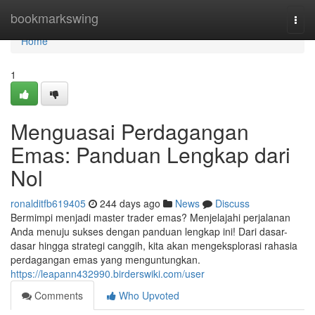
Home
bookmarkswing
Togg
navi
Home
1
Menguasai Perdagangan
Emas: Panduan Lengkap dari
Nol
ronalditfb619405
244 days ago
News
Discuss
Bermimpi menjadi master trader emas? Menjelajahi perjalanan
Anda menuju sukses dengan panduan lengkap ini! Dari dasar-
dasar hingga strategi canggih, kita akan mengeksplorasi rahasia
perdagangan emas yang menguntungkan.
https://leapann432990.birderswiki.com/user
Comments
Who Upvoted