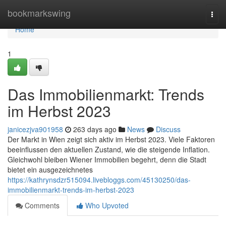
Home
bookmarkswing
Togg
navi
Home
1
Das Immobilienmarkt: Trends
im Herbst 2023
janicezjva901958
263 days ago
News
Discuss
Der Markt in Wien zeigt sich aktiv im Herbst 2023. Viele Faktoren
beeinflussen den aktuellen Zustand, wie die steigende Inflation.
Gleichwohl bleiben Wiener Immobilien begehrt, denn die Stadt
bietet ein ausgezeichnetes
https://kathrynsdzr515094.livebloggs.com/45130250/das-
immobilienmarkt-trends-im-herbst-2023
Comments
Who Upvoted