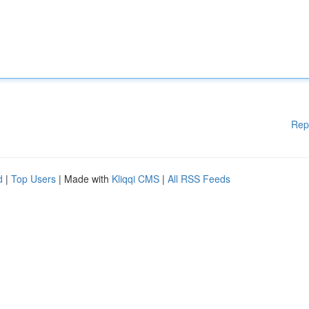
Rep
d
|
Top Users
| Made with
Kliqqi CMS
|
All RSS Feeds