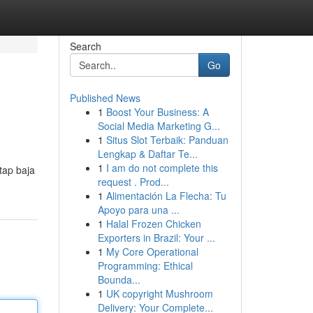
Search
Go
Published News
1
Boost Your Business: A
Social Media Marketing G...
1
Situs Slot Terbaik: Panduan
Lengkap & Daftar Te...
1
I am do not complete this
tap baja
request . Prod...
1
Alimentación La Flecha: Tu
Apoyo para una ...
1
Halal Frozen Chicken
Exporters in Brazil: Your ...
1
My Core Operational
Programming: Ethical
Bounda...
1
UK copyright Mushroom
Delivery: Your Complete...