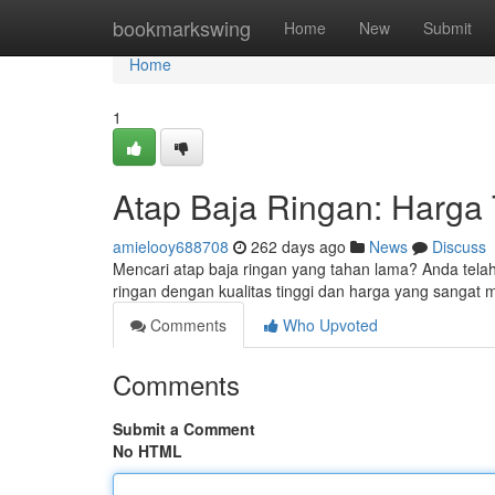
Home
bookmarkswing
Home
New
Submit
Home
1
Atap Baja Ringan: Harga 
amielooy688708
262 days ago
News
Discuss
Mencari atap baja ringan yang tahan lama? Anda tel
ringan dengan kualitas tinggi dan harga yang sangat 
Comments
Who Upvoted
Comments
Submit a Comment
No HTML