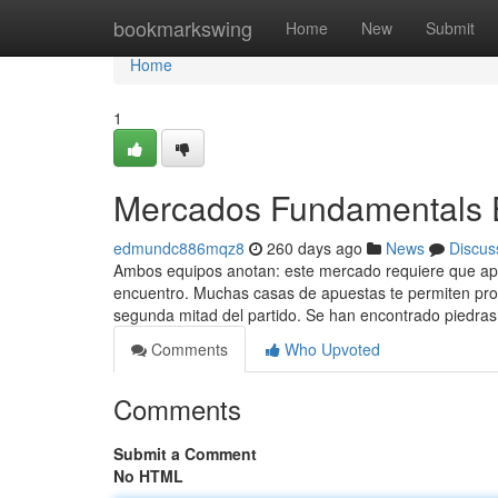
Home
bookmarkswing
Home
New
Submit
Home
1
Mercados Fundamentals 
edmundc886mqz8
260 days ago
News
Discus
Ambos equipos anotan: este mercado requiere que apu
encuentro. Muchas casas de apuestas te permiten prof
segunda mitad del partido. Se han encontrado piedra
Comments
Who Upvoted
Comments
Submit a Comment
No HTML