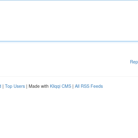
Rep
d
|
Top Users
| Made with
Kliqqi CMS
|
All RSS Feeds