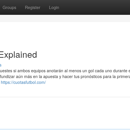
Groups
Register
Login
Explained
s
estes si ambos equipos anotarán al menos un gol cada uno durante e
undizar aún más en la apuesta y hacer tus pronósticos para la primera
s
https://cuotasfutbol.com/