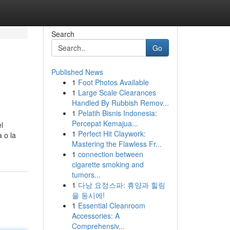
Search
Go
Published News
1
Foot Photos Available
1
Large Scale Clearances
Handled By Rubbish Remov...
1
Pelatih Bisnis Indonesia:
Percepat Kemajua...
l
1
Perfect Hit Claywork:
 o la
Mastering the Flawless Fr...
1
connection between
cigarette smoking and
tumors...
1
다낭 요정스파: 휴양과 힐링
을 동시에!
1
Essential Cleanroom
Accessories: A
Comprehensiv...