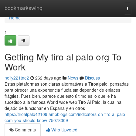
Home
bookmarkswing
Togg
navi
Home
1
Getting My tiro al palo org To
Work
neily221tne2
262 days ago
News
Discuss
Estas plataformas son claras alternativas a Tiroalpalo, pensadas
para ofrecer una experiencia fluida sin depender de enlaces
frágiles. Pues bien, parece que esto último es lo que le ha
sucedido a la famosa World wide web Tiro Al Palo, la cual ha
dejado de funcionar en España y en otros
https://tiroalpalo42109.ampblogs.com/indicators-on-tiro-al-palo-
com-you-should-know-75078309
Comments
Who Upvoted