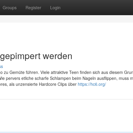
Groups
Register
Login
 gepimpert werden
ss
deo zu Gemüte führen. Viele attraktive Teen finden sich aus diesem Gru
ie pervers etliche scharfe Schlampen beim Nageln ausflippen, muss 
eres, als unzensierte Hardcore Clips über
https://hc6.org/