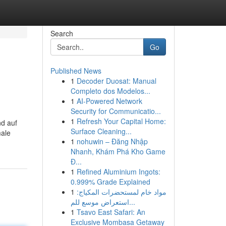
Search
Go
Published News
1
Decoder Duosat: Manual
Completo dos Modelos...
1
AI-Powered Network
Security for Communicatio...
1
Refresh Your Capital Home:
nd auf
Surface Cleaning...
male
1
nohuwin – Đăng Nhập
Nhanh, Khám Phá Kho Game
Đ...
1
Refined Aluminium Ingots:
0.999% Grade Explained
1
مواد خام لمستحضرات المكياج:
استعراض موسع للم...
1
Tsavo East Safari: An
Exclusive Mombasa Getaway