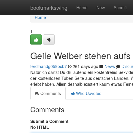
Home
bookmarkswing
Home
New
Submit
Home
1
Geile Weiber stehen aufs
ferdinandg059ocb7
261 days ago
News
Discu
Natürlich darfst Du dir laufend ein kostenfreies Sexvi
der kostenlosen Tuben Seite aus deutschen Landen. W
erlebt haben. Allein deshalb existiert kaum etwas Fein
Comments
Who Upvoted
Comments
Submit a Comment
No HTML