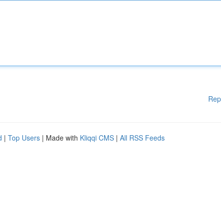
Rep
d
|
Top Users
| Made with
Kliqqi CMS
|
All RSS Feeds