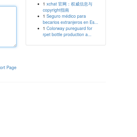
1
xchat 官网：权威信息与
copyright指南
1
Seguro médico para
becarios extranjeros en Es...
1
Colorway pureguard for
rpet bottle production a...
ort Page