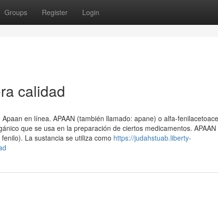
Groups
Register
Login
ra calidad
Apaan en línea. APAAN (también llamado: apane) o alfa-fenilacetoacet
 orgánico que se usa en la preparación de ciertos medicamentos. APAAN
 fenilo). La sustancia se utiliza como
https://judahstuab.liberty-
ad