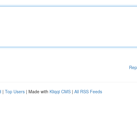
Rep
d
|
Top Users
| Made with
Kliqqi CMS
|
All RSS Feeds