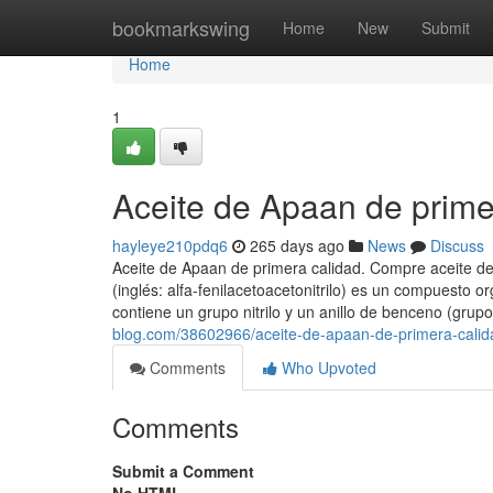
Home
bookmarkswing
Home
New
Submit
Home
1
Aceite de Apaan de prime
hayleye210pdq6
265 days ago
News
Discuss
Aceite de Apaan de primera calidad. Compre aceite de 
(inglés: alfa-fenilacetoacetonitrilo) es un compuesto
contiene un grupo nitrilo y un anillo de benceno (grupo
blog.com/38602966/aceite-de-apaan-de-primera-calid
Comments
Who Upvoted
Comments
Submit a Comment