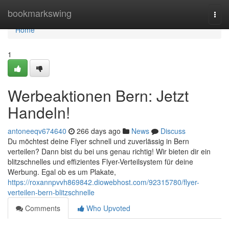
Home
bookmarkswing
Togg
navi
Home
1
Werbeaktionen Bern: Jetzt
Handeln!
antoneeqv674640
266 days ago
News
Discuss
Du möchtest deine Flyer schnell und zuverlässig in Bern
verteilen? Dann bist du bei uns genau richtig! Wir bieten dir ein
blitzschnelles und effizientes Flyer-Verteilsystem für deine
Werbung. Egal ob es um Plakate,
https://roxannpvvh869842.diowebhost.com/92315780/flyer-
verteilen-bern-blitzschnelle
Comments
Who Upvoted