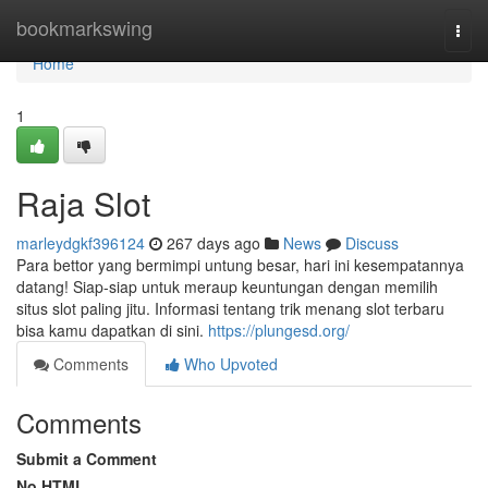
Home
bookmarkswing
Togg
navi
Home
1
Raja Slot
marleydgkf396124
267 days ago
News
Discuss
Para bettor yang bermimpi untung besar, hari ini kesempatannya
datang! Siap-siap untuk meraup keuntungan dengan memilih
situs slot paling jitu. Informasi tentang trik menang slot terbaru
bisa kamu dapatkan di sini.
https://plungesd.org/
Comments
Who Upvoted
Comments
Submit a Comment
No HTML