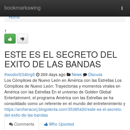
Home
bookmarkswing
Togg
navi
Home
1
ESTE ES EL SECRETO DEL
EXITO DE LAS BANDAS
theodorl234brg5
269 days ago
News
Discuss
Los Cómplices de Nuevo León en América con las Estrellas Los
Cómplices de Nuevo León: Trayectorias y momentos virales en
América con las Estrellas En el universo de Golden Global
Entertainment, el programa América con las Estrellas se ha
consolidado como un referente en el mundo del entretenimiento y
https://archeracxrj.blogolenta.com/35385420/este-es-el-secreto-
del-exito-de-las-bandas
Comments
Who Upvoted