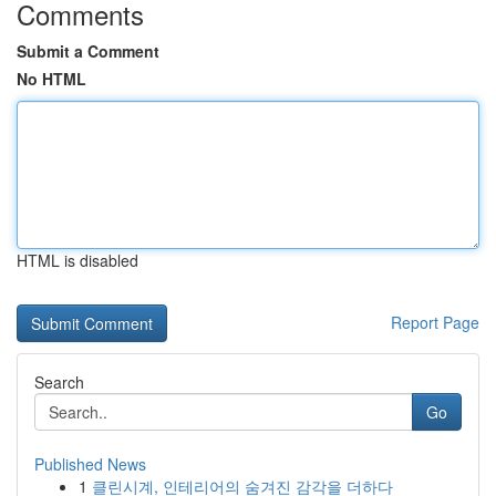
Comments
Submit a Comment
No HTML
HTML is disabled
Report Page
Search
Go
Published News
1
클린시계, 인테리어의 숨겨진 감각을 더하다