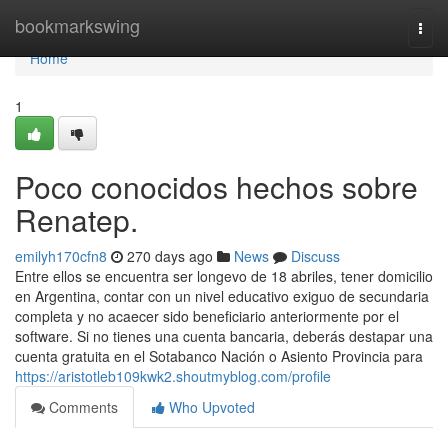
Home
bookmarkswing
Togg
navi
Home
1
Poco conocidos hechos sobre
Renatep.
emilyh170cfn8
270 days ago
News
Discuss
Entre ellos se encuentra ser longevo de 18 abriles, tener domicilio
en Argentina, contar con un nivel educativo exiguo de secundaria
completa y no acaecer sido beneficiario anteriormente por el
software. Si no​ tienes una cuenta bancaria, deberás destapar una
cuenta ​gratuita en el Sotabanco Nación o Asiento Provincia para
https://aristotleb109kwk2.shoutmyblog.com/profile
Comments
Who Upvoted