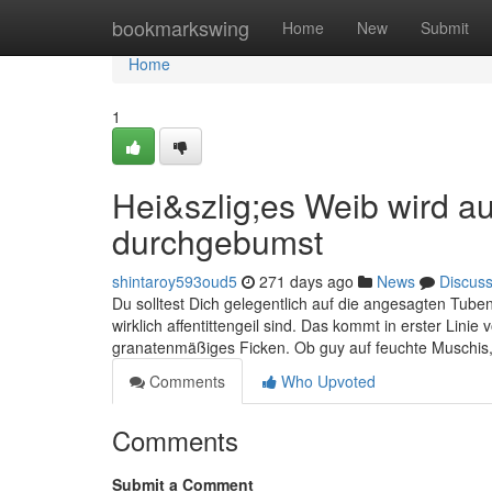
Home
bookmarkswing
Home
New
Submit
Home
1
Hei&szlig;es Weib wird 
durchgebumst
shintaroy593oud5
271 days ago
News
Discus
Du solltest Dich gelegentlich auf die angesagten Tuben 
wirklich affentittengeil sind. Das kommt in erster Linie 
granatenmäßiges Ficken. Ob guy auf feuchte Muschis,
Comments
Who Upvoted
Comments
Submit a Comment