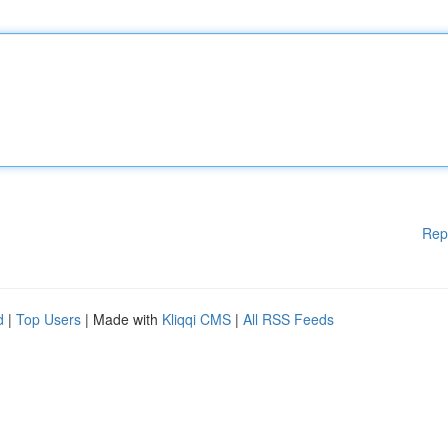
Rep
d
|
Top Users
| Made with
Kliqqi CMS
|
All RSS Feeds