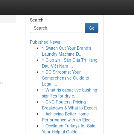
Search
Go
Published News
1
Switch Out Your Brand's
Laundry Machine D...
1
Club 24 : Sàn Giải Trí Hàng
Đầu Việt Nam ...
1
DC Shrooms: Your
Comprehensive Guide to
en
Legal ...
1
What ris capacitive bushing
signifies for dry e...
1
CNC Routers: Pricing
Breakdown & What to Expect
1
Achieving Better Home
Performance with an Elect...
1
Ocellated Turkeys for Sale:
Your Helpful Guide...