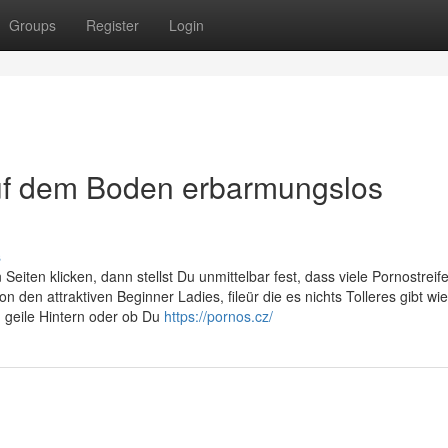
Groups
Register
Login
auf dem Boden erbarmungslos
s
Seiten klicken, dann stellst Du unmittelbar fest, dass viele Pornostreif
von den attraktiven Beginner Ladies, fileür die es nichts Tolleres gibt wie
 geile Hintern oder ob Du
https://pornos.cz/