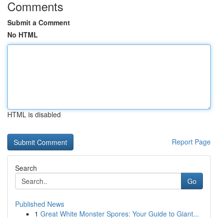
Comments
Submit a Comment
No HTML
HTML is disabled
Report Page
Search
Go
Published News
1
Great White Monster Spores: Your Guide to Giant...