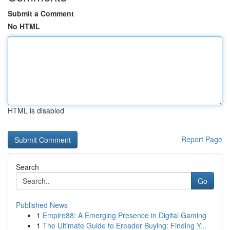
Submit a Comment
No HTML
HTML is disabled
Report Page
Search
Go
Published News
1
Empire88: A Emerging Presence in Digital Gaming
1
The Ultimate Guide to Ereader Buying: Finding Y...